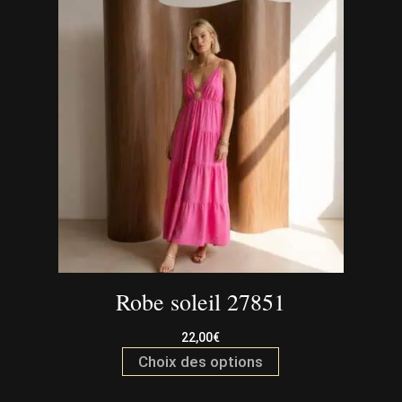
options
peuvent
être
choisies
sur
la
page
du
produit
Robe soleil 27851
22,00
€
Ce
Choix des options
produit