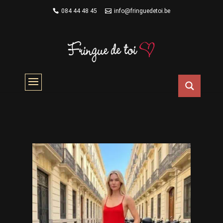
084 44 48 45
info@fringuedetoi.be
Rouge
Accueil
/ Produit Couleur / Rouge