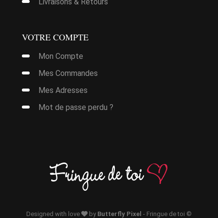
Livraisons & Retours
VOTRE COMPTE
Mon Compte
Mes Commandes
Mes Adresses
Mot de passe perdu ?
it
urs
ions.
it
ns
nt
urs
ions.
Designed with love
by
Butterfly Pixel
- Fringue de toi ©