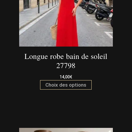
Longue robe bain de soleil
27798
14,00
€
Ce
Choix des options
produit
a
plusieurs
variations.
Les