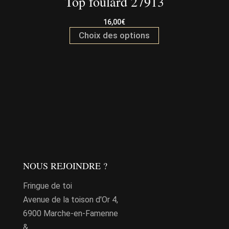
Top foulard 27913
16,00
€
Ce
Choix des options
produit
a
plusieurs
variations.
Les
options
peuvent
être
choisies
NOUS REJOINDRE ?
sur
Fringue de toi
la
Avenue de la toison d'Or 4,
page
6900 Marche-en-Famenne
du
&
produit