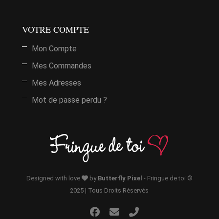
it
VOTRE COMPTE
Mon Compte
urs
ions.
Mes Commandes
Mes Adresses
ns
Mot de passe perdu ?
nt
ies
it
urs
ions.
Designed with love
by
Butterfly Pixel
- Fringue de toi ©
it
it
2025 | Tous Droits Réservés
ns
nt
urs