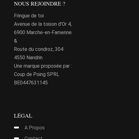
NOUS REJOINDRE ?
options
peuvent
Fringue de toi
être
Avenue de la toison d'Or 4,
choisies
6900 Marche-en-Famenne
sur
&
la
Route du condroz, 304
page
4550 Nandrin
du
Une marque proposée par :
produit
Coup de Poing SPRL
BE0447631145
LÉGAL
A Propos
Contact