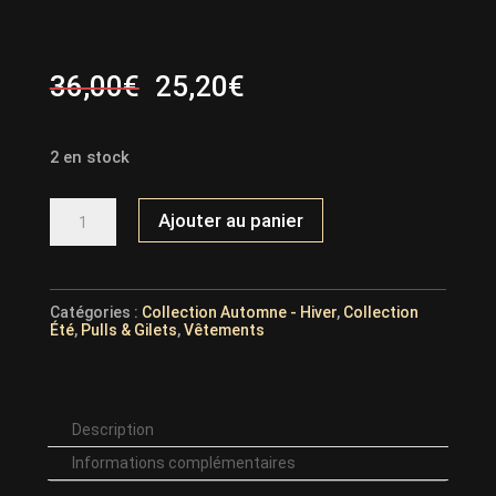
Le
Le
36,00
€
25,20
€
prix
prix
initial
actuel
2 en stock
était :
est :
36,00€.
25,20€.
QUANTITÉ
Ajouter au panier
DE
SWEAT
SMILEY
27905
Catégories :
Collection Automne - Hiver
,
Collection
Été
,
Pulls & Gilets
,
Vêtements
Description
Informations complémentaires