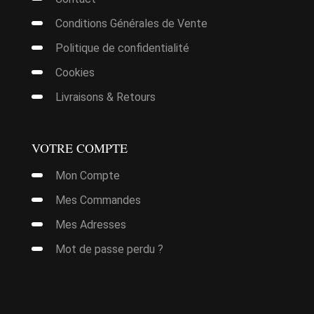
Conditions Générales de Vente
Politique de confidentialité
Cookies
Livraisons & Retours
VOTRE COMPTE
Mon Compte
it
Mes Commandes
Mes Adresses
urs
ions.
Mot de passe perdu ?
it
ns
nt
urs