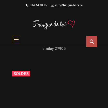
084 44 48 45
info@fringuedetoi.be
Sweat smiley 27905
Accueil
/
Boutique
/
Vêtements
/
Pulls & Gilets
/ Sweat
smiley 27905
SOLDES