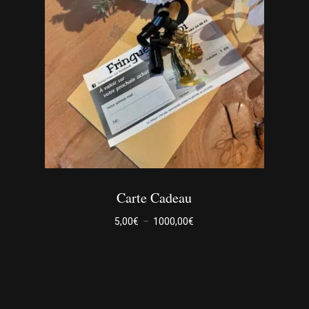
Carte Cadeau
Plage
5,00
€
–
1000,00
€
de
prix :
5,00€
Ce
à
1000,00€
produit