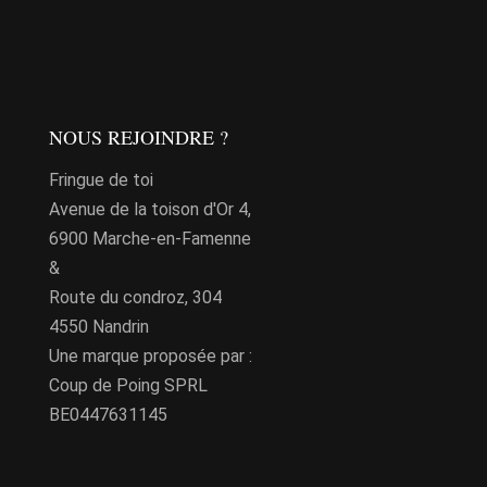
a
plusieurs
variations.
Les
NOUS REJOINDRE ?
options
peuvent
Fringue de toi
être
Avenue de la toison d'Or 4,
choisies
6900 Marche-en-Famenne
sur
&
la
Route du condroz, 304
page
4550 Nandrin
du
Une marque proposée par :
produit
Coup de Poing SPRL
BE0447631145