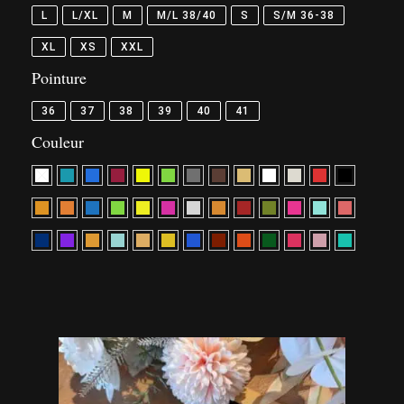
L
L/XL
M
M/L 38/40
S
S/M 36-38
XL
XS
XXL
Pointure
36
37
38
39
40
41
Couleur