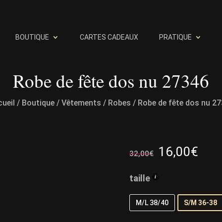
BOUTIQUE
CARTES CADEAUX
PRATIQUE
Robe de fête dos nu 27346
ueil
/
Boutique
/
Vêtements
/
Robes
/ Robe de fête dos nu 2
Le
Le
16,00
€
32,00
€
prix
prix
initial
act
taille
était :
est 
32,00€.
16,
M/L 38/40
S/M 36-38