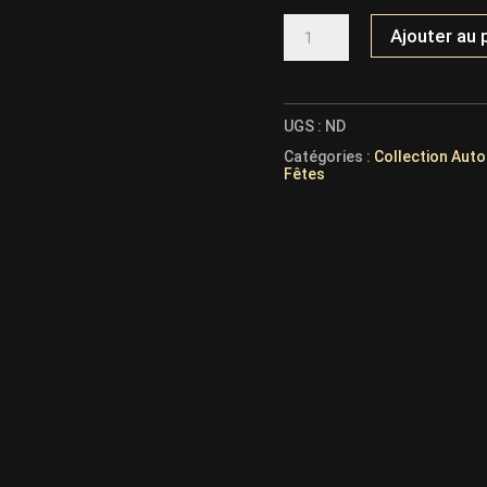
QUANTITÉ
Ajouter au 
DE
ROBE
DE
FÊTE
DOS
NU
UGS :
ND
27346
Catégories :
Collection Auto
Fêtes