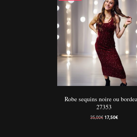
Robe sequins noire ou borde
27353
Le
Le
35,00
€
17,50
€
prix
prix
initial
actuel