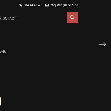
084 44 48 45
info@fringuedetoi.be
CONTACT
7346
uel
:
00€.