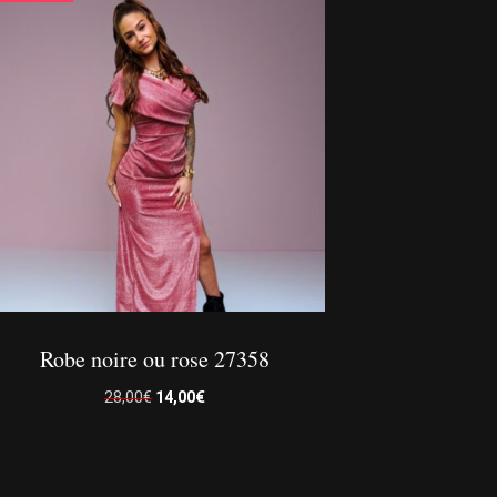
Robe noire ou rose 27358
Le
Le
28,00
€
14,00
€
prix
prix
initial
actuel
était :
est :