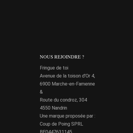
était :
est :
Ce
35,00€.
17,50€.
produit
a
plusieurs
variations.
Les
options
NOUS REJOINDRE ?
peuvent
Fringue de toi
être
Avenue de la toison d'Or 4,
choisies
it
6900 Marche-en-Famenne
sur
&
la
urs
Route du condroz, 304
ions.
page
4550 Nandrin
du
it
Une marque proposée par :
ns
produit
Coup de Poing SPRL
nt
urs
BE0447631145