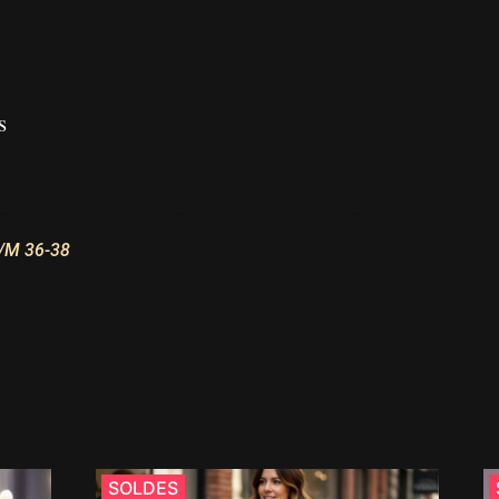
s
/M 36-38
SOLDES