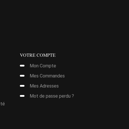
28,00€.
14,00€.
Ce
produit
a
plusieurs
variations.
Les
options
VOTRE COMPTE
peuvent
Mon Compte
être
Mes Commandes
choisies
sur
Mes Adresses
la
Mot de passe perdu ?
page
ité
du
produit