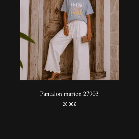
Les
options
peuvent
être
choisies
sur
la
page
du
produit
Pantalon marion 27903
26,00
€
Ce