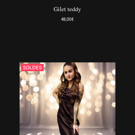
Gilet teddy
48,00
€
Ce
produit
a
SOLDES
plusieurs
variations.
Les
options
peuvent
être
choisies
sur