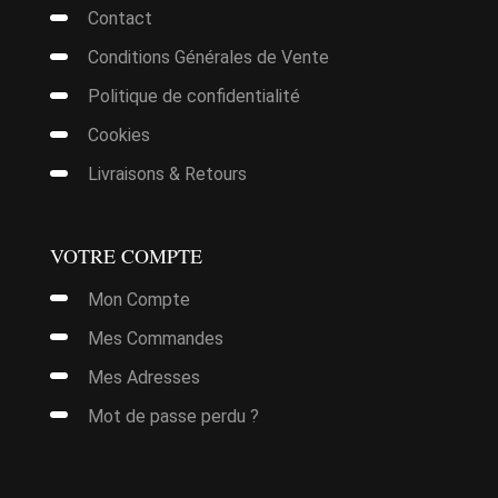
Contact
Conditions Générales de Vente
Politique de confidentialité
Cookies
Livraisons & Retours
VOTRE COMPTE
Mon Compte
it
Mes Commandes
Mes Adresses
urs
ions.
Mot de passe perdu ?
it
ns
nt