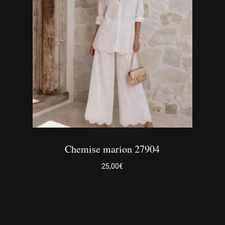
Les
options
peuvent
être
choisies
sur
la
page
du
produit
Chemise marion 27904
25,00
€
Ce