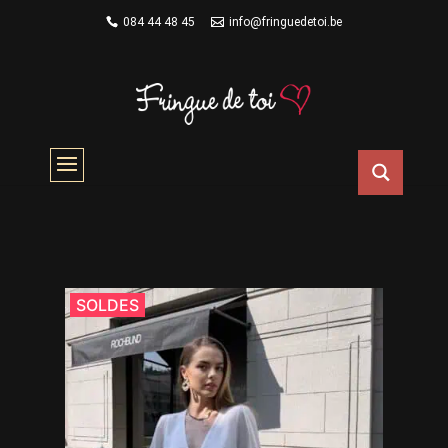
084 44 48 45
info@fringuedetoi.be
M/L 38/40
Accueil
/ Produit taille / M/L 38/40
SOLDES