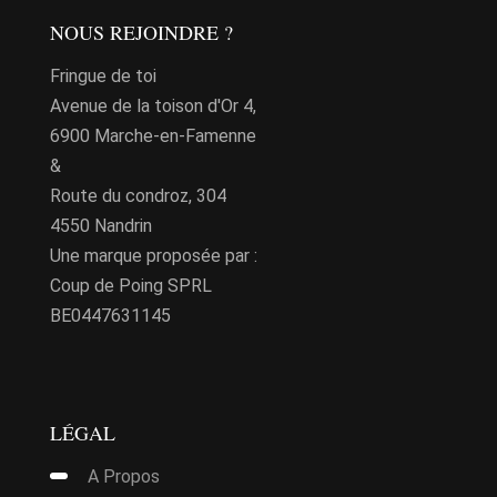
être
NOUS REJOINDRE ?
choisies
Fringue de toi
sur
Avenue de la toison d'Or 4,
la
6900 Marche-en-Famenne
page
&
du
Route du condroz, 304
produit
4550 Nandrin
Une marque proposée par :
Coup de Poing SPRL
BE0447631145
LÉGAL
A Propos