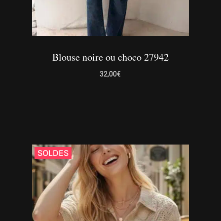
page
du
produit
Blouse noire ou choco 27942
32,00
€
Ce
produit
a
SOLDES
plusieurs
variations.
Les
options
peuvent