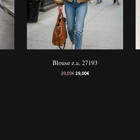
Blouse z.a. 27193
Le
Le
39,00
€
29,00
€
prix
prix
initial
actuel
était :
est :
39,00€.
29,00€.