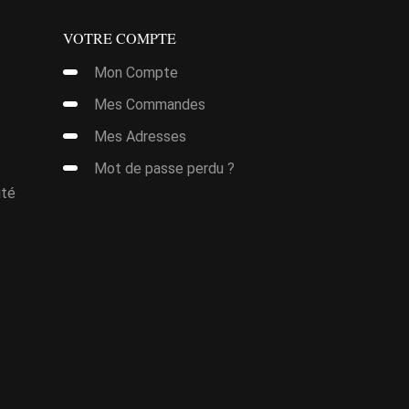
Les
options
VOTRE COMPTE
peuvent
Mon Compte
être
Mes Commandes
choisies
sur
Mes Adresses
la
Mot de passe perdu ?
page
ité
du
produit