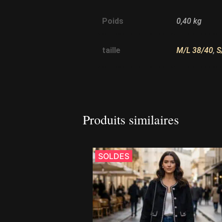
Poids
0,40 kg
taille
M/L 38/40
,
S
Produits similaires
SOLDES