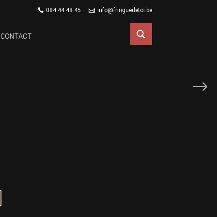
084 44 48 45
info@fringuedetoi.be
CONTACT
uel
:
00€.