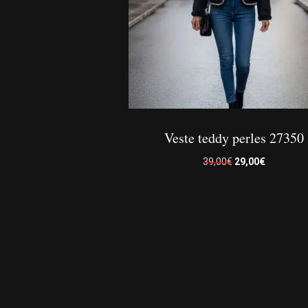
Veste teddy perles 27350
Le
Le
39,00
€
29,00
€
prix
prix
initial
actuel
était :
est :
Ce
39,00€.
29,00€.
produit
a
plusieurs
variations.