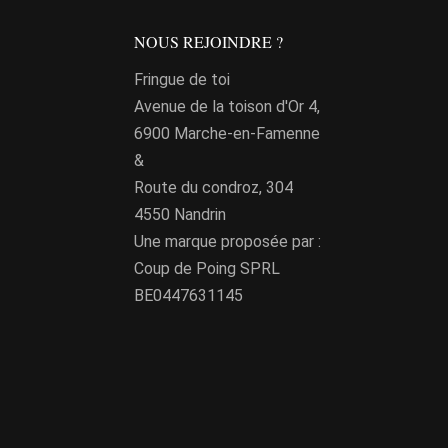
Les
options
NOUS REJOINDRE ?
peuvent
Fringue de toi
être
Avenue de la toison d'Or 4,
choisies
it
6900 Marche-en-Famenne
sur
&
urs
la
Route du condroz, 304
ions.
page
4550 Nandrin
du
it
Une marque proposée par :
ns
produit
Coup de Poing SPRL
nt
urs
BE0447631145
ions.
ies
ns
nt
ies
it