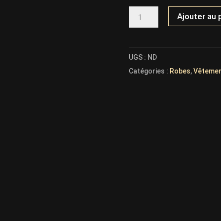
QUANTITÉ
Ajouter au 
DE
ROBE
BRONZE
27383
UGS :
ND
Catégories :
Robes
,
Vêteme