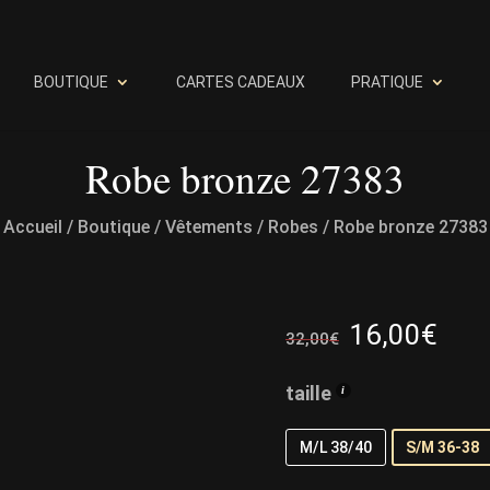
BOUTIQUE
CARTES CADEAUX
PRATIQUE
Robe bronze 27383
Accueil
/
Boutique
/
Vêtements
/
Robes
/ Robe bronze 27383
Le
Le
16,00
€
32,00
€
prix
prix
initial
act
taille
était :
est 
32,00€.
16,
M/L 38/40
S/M 36-38