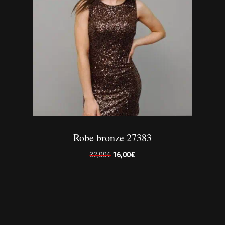
Robe bronze 27383
Le
Le
32,00
€
16,00
€
prix
prix
initial
actuel
était :
est :
Ce
32,00€.
16,00€.
produit