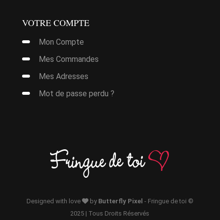
VOTRE COMPTE
Mon Compte
Mes Commandes
it
Mes Adresses
urs
Mot de passe perdu ?
ions.
it
ns
nt
urs
ions.
it
ies
ns
urs
nt
ions.
Designed with love
by
Butterfly Pixel
- Fringue de toi ©
ies
it
2025 | Tous Droits Réservés
ns