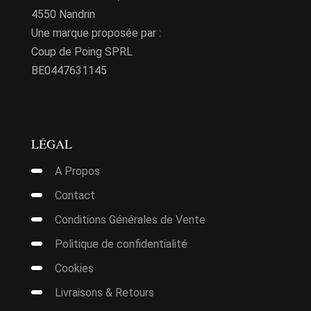
page
4550 Nandrin
du
Une marque proposée par :
produit
Coup de Poing SPRL
BE0447631145
LÉGAL
A Propos
Contact
Conditions Générales de Vente
Politique de confidentialité
Cookies
Livraisons & Retours