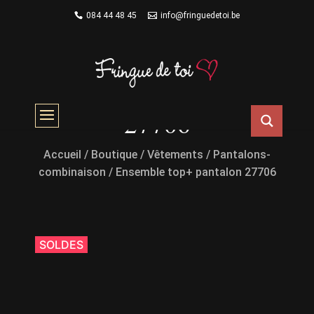
084 44 48 45
info@fringuedetoi.be
Ensemble top+ pantalon
27706
Accueil
/
Boutique
/
Vêtements
/
Pantalons-
combinaison
/ Ensemble top+ pantalon 27706
SOLDES