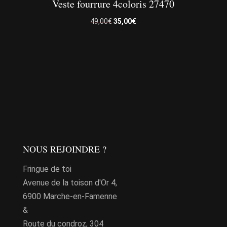
Veste fourrure 4coloris 27470
Le
Le
49,00
€
35,00
€
prix
prix
initial
actuel
était :
est :
Ce
49,00€.
35,00€.
produit
a
plusieurs
variations.
Les
NOUS REJOINDRE ?
options
peuvent
Fringue de toi
être
Avenue de la toison d'Or 4,
choisies
6900 Marche-en-Famenne
sur
&
la
Route du condroz, 304