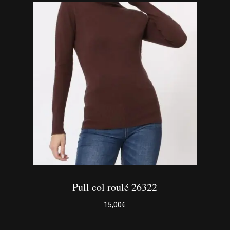
a
plusieurs
variations.
Les
options
peuvent
être
choisies
sur
la
page
du
produit
Pull col roulé 26322
15,00
€