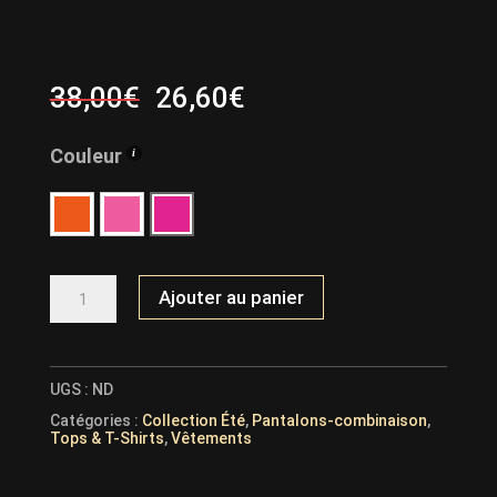
Le
Le
38,00
€
26,60
€
prix
prix
initial
actuel
Couleur
était :
est :
38,00€.
26,60€.
QUANTITÉ
Ajouter au panier
DE
ENSEMBLE
TOP+
PANTALON
27706
UGS :
ND
Catégories :
Collection Été
,
Pantalons-combinaison
,
Tops & T-Shirts
,
Vêtements